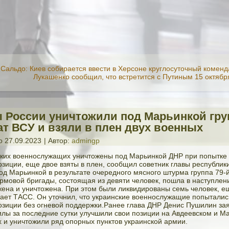
 Сальдо: Киев собирается ввести в Херсоне круглосуточный комен
Лукашенко сообщил, что встретится с Путиным 15 октябр
 России уничтожили под Марьинкой гру
ат ВСУ и взяли в плен двух военных
о
27.09.2023
|
Автор:
admingp
ких военнослужащих уничтожены под Марьинкой ДНР при попытке 
озиции, еще двое взяты в плен, сообщил советник главы республики
под Марьинкой в результате очередного мясного штурма группа 79-
рмовой бригады, состоящая из девяти человек, пошла в наступлен
ена и уничтожена. При этом были ликвидированы семь человек, е
дает ТАСС. Он уточнил, что украинские военнослужащие попыталис
озиции без огневой поддержки.Ранее глава ДНР Денис Пушилин зая
илы за последние сутки улучшили свои позиции на Авдеевском и М
 и уничтожили ряд опорных пунктов украинской армии.