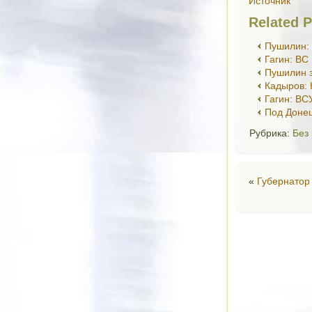
Источник
Related P
Пушилин:
Гагин: ВС
Пушилин з
Кадыров:
Гагин: ВС
Под Донец
Рубрика:
Без
«
Губернатор