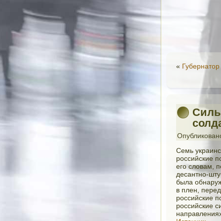
«
Губернатор
Силы
солд
Опубликован
Семь украинс
российские п
его словам, 
десантно-шту
была обнаруж
в плен, пере
российские п
российские с
направлениях