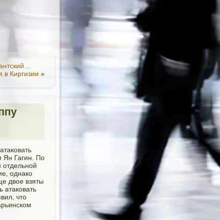
дантский…
я в Киргизии
»
ппу
атаковать
 Ян Гагин. По
й отдельной
ие, однако
ще двое взяты
ь атаковать
вил, что
арьинском