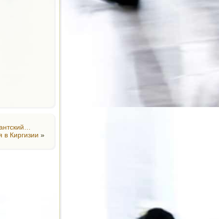
дантский…
я в Киргизии
»