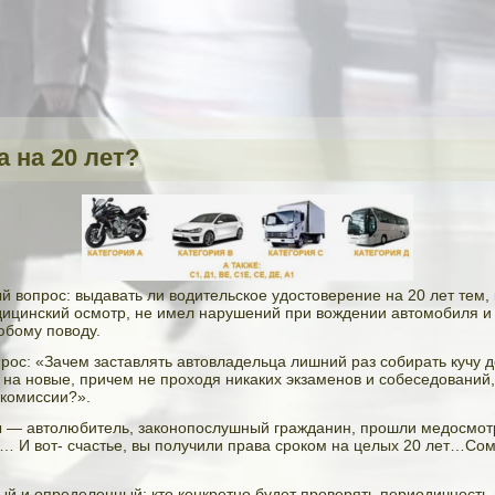
 на 20 лет?
й вопрос: выдавать ли водительское удостоверение на 20 лет тем, 
ицинский осмотр, не имел нарушений при вождении автомобиля и 
юбому поводу.
рос: «Зачем заставлять автовладельца лишний раз собирать кучу д
 на новые, причем не проходя никаких экзаменов и собеседований
комиссии?».
ы — автолюбитель, законопослушный гражданин, прошли медосмо
… И вот- счастье, вы получили права сроком на целых 20 лет…Со
ый и определенный: кто конкретно будет проверять периодичность