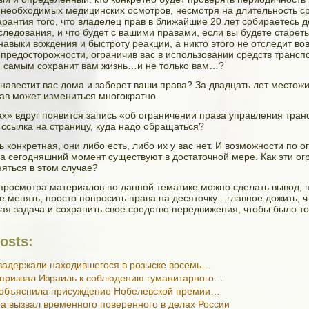
необходимых медицинских осмотров, несмотря на длительность ср
арантия того, что владелец прав в ближайшие 20 лет собираетесь дел
следования, и что будет с вашими правами, если вы будете стареть
навыки вождения и быстроту реакции, а никто этого не отследит во
предосторожности, ограничив вас в использовании средств трансп
 самым сохранит вам жизнь…и не только вам…?
навестит вас дома и заберет ваши права? За двадцать лет местожи
ав может измениться многократно.
ах» вдруг появится запись «об ограничении права управления тра
 ссылка на страницу, куда надо обращаться?
 конкретная, они либо есть, либо их у вас нет. И возможности по 
на сегодняшний момент существуют в достаточной мере. Как эти о
яться в этом случае?
 просмотра материалов по данной тематике можно сделать вывод, 
не менять, просто попросить права на десяточку…главное дожить, ч
ая задача и сохранить свое средство передвижения, чтобы было то,
osts:
задержали находившегося в розыске восемь…
призвал Израиль к соблюдению гуманитарного…
 объяснила присуждение Нобелевской премии…
 вызвал временного поверенного в делах России