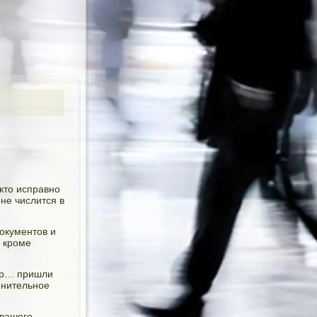
кто исправно
не числится в
окументов и
, кроме
тр… пришли
мнительное
 вашего