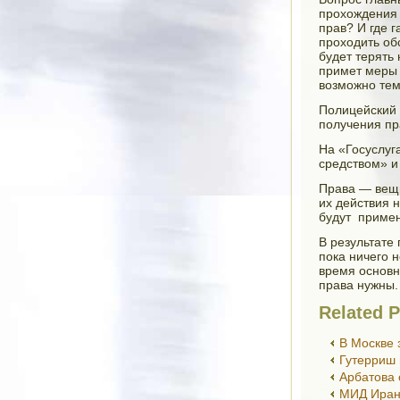
прохождения 
прав? И где г
проходить об
будет терять 
примет меры 
возможно тем
Полицейский 
получения пр
На «Госуслуг
средством» и
Права — вещь
их действия 
будут примен
В результате
пока ничего 
время основн
права нужны.
Related P
В Москве 
Гутерриш 
Арбатова
МИД Ирана