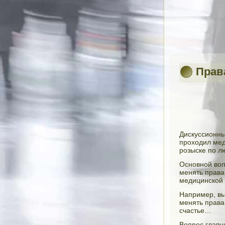
Права
Дискуссионны
проходил мед
розыске по л
Основной воп
менять права
медицинской 
Например, в
менять права
счастье…
Вопрос главн