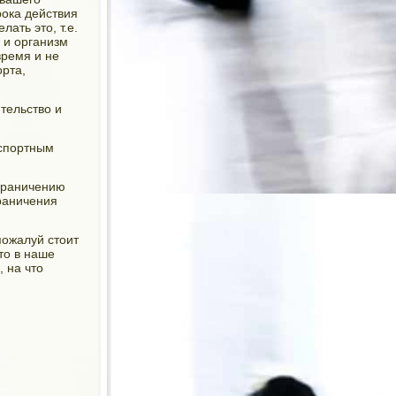
ока действия
ать это, т.е.
 и организм
время и не
орта,
тельство и
нспортным
ограничению
граничения
пожалуй стоит
то в наше
 на что