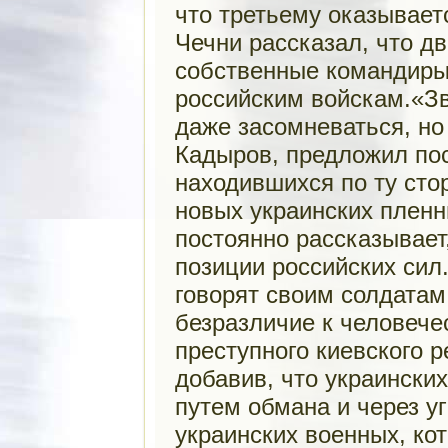
что третьему оказывае
Чечни рассказал, что д
собственные командиры 
российским войскам.«Зв
даже засомневаться, но 
Кадыров, предложил по
находившихся по ту сто
новых украинских пленн
постоянно рассказывает
позиции российских сил
говорят своим солдатам,
безразличие к человече
преступного киевского р
добавив, что украински
путем обмана и через у
украинских военных, ко