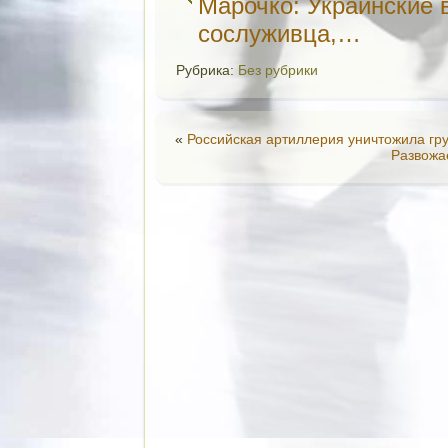
Марочко: Украинские 
сослуживца,…
Рубрика:
Без рубрики
«
Российская артиллерия уничтожила гр
Развожа