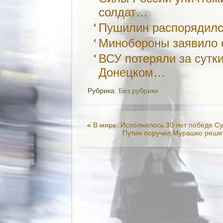
солдат…
Пушилин распорядилс
Минобороны заявило 
ВСУ потеряли за сутк
Донецком…
Рубрика:
Без рубрики
«
В мире: Исполнилось 30 лет победе С
Путин поручил Мурашко решит