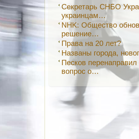
Секретарь СНБО Укра
украинцам…
NHK: Общество обнов
решение…
Права на 20 лет?
Названы города, ново
Песков перенаправил
вопрос о…