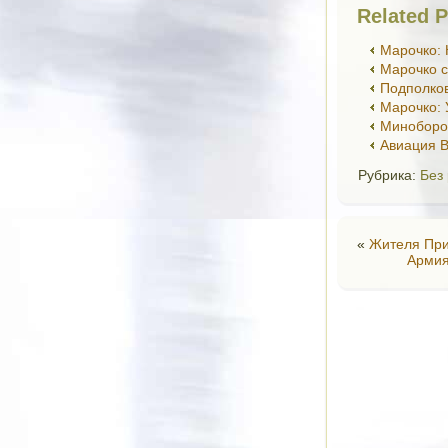
Related P
Марочко: 
Марочко 
Подполков
Марочко: 
Миноборо
Авиация В
Рубрика:
Без
«
Жителя При
Армия