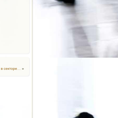
 в секторе…
»