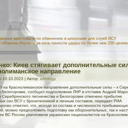
морья арестовали по обвинению в шпионаже для служб ВСУ
 обороны Израиля за ночь нанесла удары по более чем 200 целям
чко: Киев стягивает дополнительные си
нолиманское направление
о
10.10.2023
|
Автор:
admingp
ет на Краснолиманское направление дополнительные силы – к Се
и Белогоровке, сообщил подполковник ЛНР в отставке Андрей Мароч
о Серебрянского лесничества и Белогоровки отмечено прибытие
ых сил ВСУ с бронетехникой и личным составом, передает РИА
рочко отметил, что, исходя из состава и численности прибывающи
й, можно предположить подготовку как оборонительных, так и нас
ее ВС России уничтожили украинских националистов на Красноли