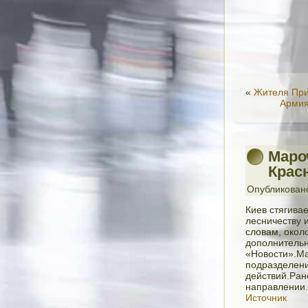
«
Жителя При
Армия
Маро
Крас
Опубликован
Киев стягива
лесничеству 
словам, окол
дополнительн
«Новости».Ма
подразделени
действий.Ран
направлении.
Источник