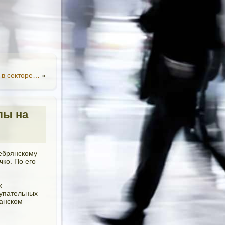
 в секторе…
»
лы на
ребрянскому
ко. По его
х
тупательных
манском