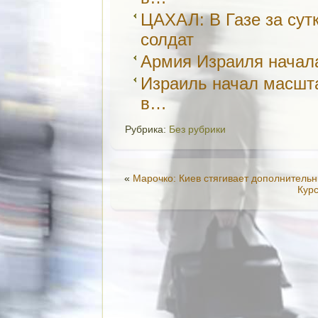
ЦАХАЛ: В Газе за сут
солдат
Армия Израиля начал
Израиль начал масшт
в…
Рубрика:
Без рубрики
«
Марочко: Киев стягивает дополнитель
Курс