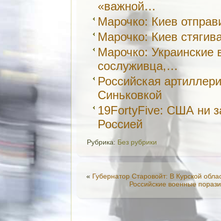
«важной…
Марочко: Киев отпра
Марочко: Киев стяги
Марочко: Украинские 
сослуживца,…
Российская артиллери
Синьковкой
19FortyFive: США ни з
Россией
Рубрика:
Без рубрики
«
Губернатор Старовойт: В Курской обл
Российские военные пораз