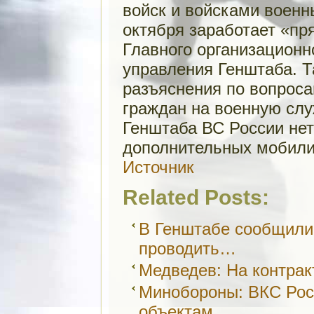
войск и войсками военны
октября заработает «п
Главного организацион
управления Генштаба. Т
разъяснения по вопрос
граждан на военную слу
Генштаба ВС России нет
дополнительных мобили
Источник
Related Posts:
В Генштабе сообщили 
проводить…
Медведев: На контрак
Минобороны: ВКС Рос
объектам…