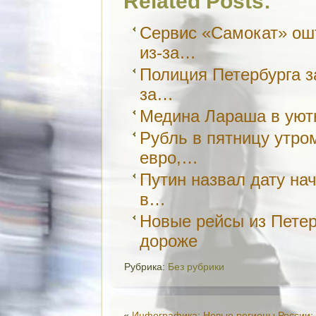
Related Posts:
Сервис «Самокат» ош
из-за…
Полиция Петербурга з
за…
Медина Лараша в уютн
Рубль в пятницу утро
евро,…
Путин назвал дату нач
в…
Новые рейсы из Петер
дороже
Рубрика:
Без рубрики
«
Инфографика: Новые регионы России: 