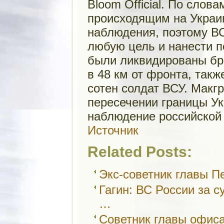
Bloom Official. По слов
происходящим на Украи
наблюдения, поэтому В
любую цель и нанести по
были ликвидированы бри
в 48 км от фронта, так
сотен солдат ВСУ. Макгр
пересечении границы У
наблюдение российской 
Источник
Related Posts:
Экс-советник главы П
Гагин: ВС России за с
…
Советник главы офиса