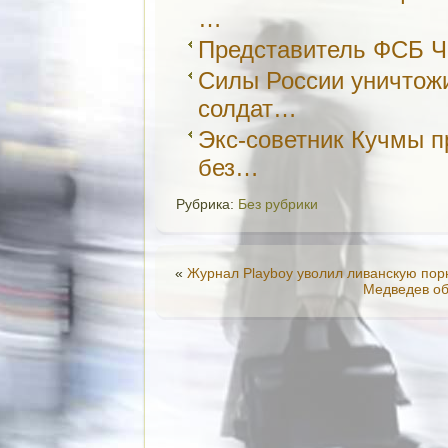
…
Представитель ФСБ Ч
Силы России уничтож
солдат…
Экс-советник Кучмы 
без…
Рубрика:
Без рубрики
«
Журнал Playboy уволил ливанскую по
Медведев об