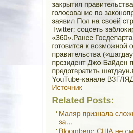
закрытия правительства
голосование по законоп
заявил Пол на своей ст
Twitter; соцсеть заблок
«360».Ранее Госдепарт
готовится к возможной 
правительства («шатдау
президент Джо Байден пр
предотвратить шатдаун
YouTube-канале ВЗГЛЯ
Источник
Related Posts:
Маляр признала слож
за…
Bloomberg: США не см