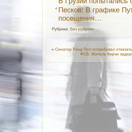
В Грузии попытались 
Песков: В графике Пу
посещения…
Рубрика:
Без рубрики
«
Сенатор Рэнд Пол потребовал отказат
ФСБ: Житель Керчи задер