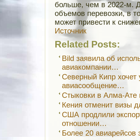
больше, чем в 2022-м.
объемов перевозки, в т
может привести к сниже
Источник
Related Posts:
Bild заявила об испол
авиакомпании…
Северный Кипр хочет 
авиасообщение…
Стыковки в Алма-Ате 
Кения отменит визы д
США продлили экспор
отношении…
Более 20 авиарейсов 