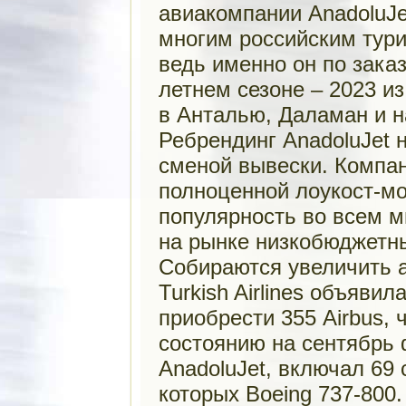
авиакомпании AnadoluJe
многим российским тури
ведь именно он по зака
летнем сезоне – 2023 и
в Анталью, Даламан и н
Ребрендинг AnadoluJet 
сменой вывески. Компан
полноценной лоукост-м
популярность во всем м
на рынке низкобюджетн
Собираются увеличить а
Turkish Airlines объяви
приобрести 355 Airbus, ч
состоянию на сентябрь
AnadoluJet, включал 69 
которых Boeing 737-800.