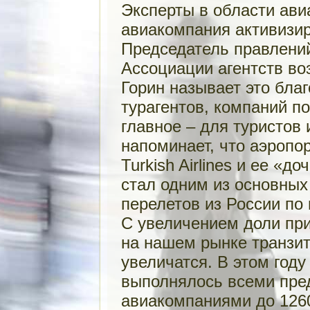
Эксперты в области ави
авиакомпания активизир
Председатель правлений
Ассоциации агентств во
Горин называет это бла
турагентов, компаний п
главное – для туристов
напоминает, что аэропор
Turkish Airlines и ее «д
стал одним из основных
перелетов из России по
С увеличением доли прис
на нашем рынке транзи
увеличатся. В этом год
выполнялось всеми пре
авиакомпаниями до 1260