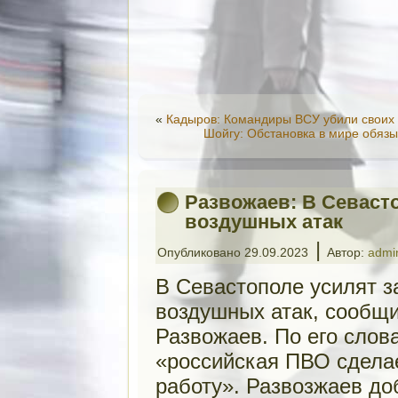
«
Кадыров: Командиры ВСУ убили своих 
Шойгу: Обстановка в мире обяз
Развожаев: В Севасто
воздушных атак
|
Опубликовано
29.09.2023
Автор:
admi
В Севастополе усилят 
воздушных атак, сообщи
Развожаев. По его слов
«российская ПВО сделае
работу». Развозжаев доб