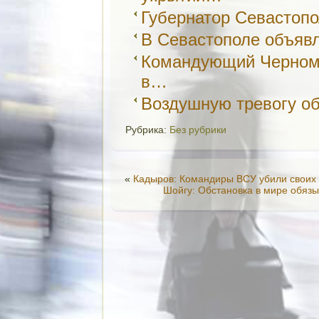
Губернатор Севастоп
В Севастополе объявл
Командующий Черномо
в…
Воздушную тревогу о
Рубрика:
Без рубрики
«
Кадыров: Командиры ВСУ убили своих 
Шойгу: Обстановка в мире обяз