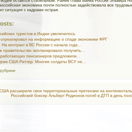
юдей остается стабильным. Ранее глава Банка России Эльвира Н
 российская экономика почти полностью задействовала все трудовые
т ситуация с кадрами острая.
osts:
сийских туристов в Индии увеличилось
 отреагировал на информацию о спаде экономики ФРГ
 На контракт в ВС России с начала года…
е правительство запланировало получить…
еработающих пенсионеров предложили…
дчик США Риттер: Многие солдаты ВСУ не…
 рубрики
 США расширили свои территориальные претензии на континента
Российский боксер Альберт Родионов погиб в ДТП в день пох