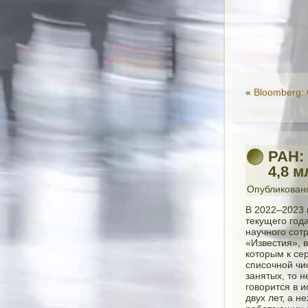
«
Bloomberg:
РАН:
4,8 м
Опубликован
В 2022–2023 
текущего год
научного сот
«Известия», 
которым к се
списочной чи
занятых, то н
говорится в 
двух лет, а н