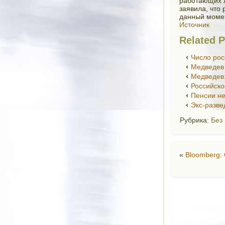
работающих л
заявила, что
данный момен
Источник
Related P
Число рос
Медведев
Медведев:
Российско
Пенсии н
Экс-разве
Рубрика:
Без
«
Bloomberg: