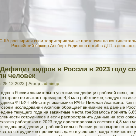
 США расширили свои территориальные претензии на континента
Российский боксер Альберт Родионов погиб в ДТП в день пох
 Дефицит кадров в России в 2023 году с
лн человек
о
25.12.2023
|
Автор:
admingp
годах в России значительно увеличился дефицит рабочей силы, по
а в стране не хватает примерно 4,8 млн работников, следует из ис
рудника ФГБУН «Институт экономики РАН» Николая Ахапкина. Как 
в своем исследовании Ахапкин обращает внимание на данные Росст
редине текущего года на вакантные места требовалось принять 6,8
сленности сотрудников и если рaспрострaнить данные на всю сово
ехвaтка рaботников в 2023 году ориентировочно состaвит 4,8 млн ч
исследовании, дефицит рабочей силы в России резко вырос по ито
ехватка сотрудников проявилась даже в условиях, когда количество 