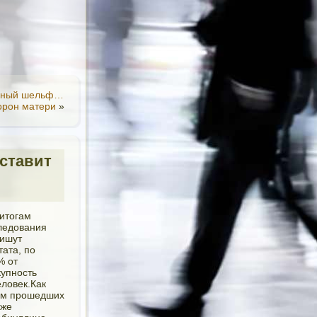
льный шельф…
орон матери
»
оставит
 итогам
следования
пишут
ата, по
% от
купность
еловек.Как
гам прошедших
уже