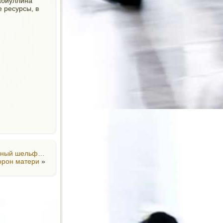
абиуллина
 ресурсы, в
льный шельф…
орон матери
»