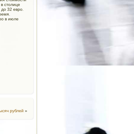
 в столице
 до 32 евро.
ремя.
ро в июле
тысяч рублей
»