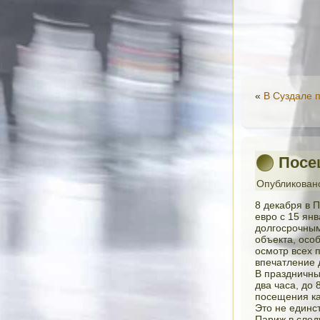
«
В Суздале 
Посе
Опубликован
8 декабря в 
евро с 15 ян
долгосрочным
объекта, осо
осмотр всех 
впечатление 
В праздничны
два часа, до 
посещения ка
Это не единс
Париж в след