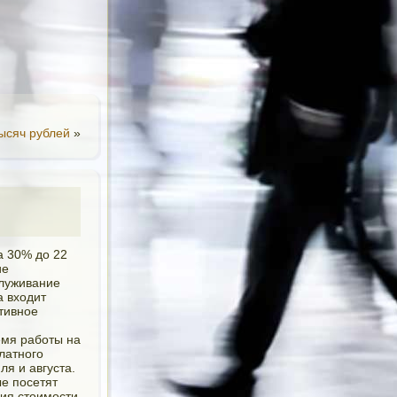
тысяч рублей
»
а 30% до 22
ие
служивание
а входит
тивное
емя работы на
латного
я и августа.
е посетят
ния стоимости