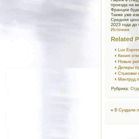
проезда на м
Франции буде
Также уже из
Средняя цена
2023 года до
Источник
Related P
Lux Expre
Кения отм
Новые рей
Дилеры пр
Стыковки 
Минтруд 
Рубрика:
Отд
«
В Суздале 