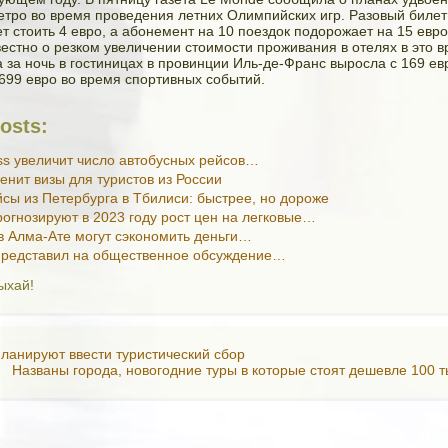
етро во время проведения летних Олимпийских игр. Разовый билет
т стоить 4 евро, а абонемент на 10 поездок подорожает на 15 евро
вестно о резком увеличении стоимости проживания в отелях в это в
 за ночь в гостиницах в провинции Иль-де-Франс выросла с 169 ев
 699 евро во время спортивных событий.
osts:
ss увеличит число автобусных рейсов…
енит визы для туристов из России
сы из Петербурга в Тбилиси: быстрее, но дороже
огнозируют в 2023 году рост цен на легковые…
в Алма-Ате могут сэкономить деньги…
представил на общественное обсуждение…
ыхай!
планируют ввести туристический сбор
Названы города, новогодние туры в которые стоят дешевле 100 