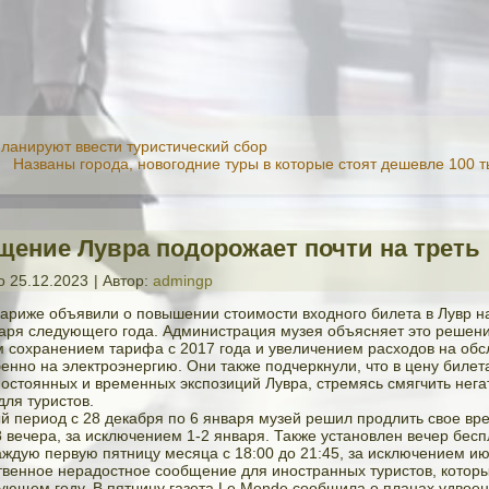
планируют ввести туристический сбор
Названы города, новогодние туры в которые стоят дешевле 100 
щение Лувра подорожает почти на треть
о
25.12.2023
|
Автор:
admingp
Париже объявили о повышении стоимости входного билета в Лувр н
варя следующего года. Администрация музея объясняет это решен
 сохранением тарифа с 2017 года и увеличением расходов на об
бенно на электроэнергию. Они также подчеркнули, что в цену билет
постоянных и временных экспозиций Лувра, стремясь смягчить нега
для туристов.
й период с 28 декабря по 6 января музей решил продлить свое вр
8 вечера, за исключением 1-2 января. Также установлен вечер бесп
ждую первую пятницу месяца с 18:00 до 21:45, за исключением июл
твенное нерадостное сообщение для иностранных туристов, которы
ующем году. В пятницу газета Le Monde сообщила о планах удвое