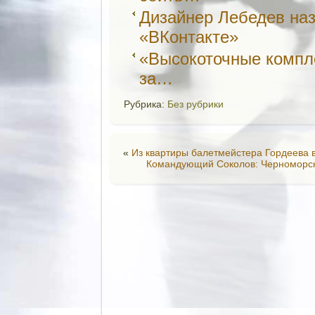
Дизайнер Лебедев наз
«ВКонтакте»
«Высокоточные компл
за…
Рубрика:
Без рубрики
«
Из квартиры балетмейстера Гордеева 
Командующий Соколов: Черноморск