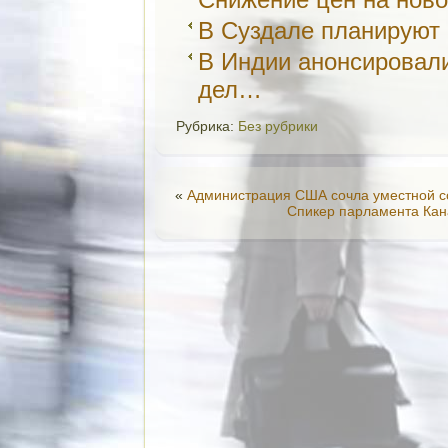
В Суздале планируют 
В Индии анонсировали
дел…
Рубрика:
Без рубрики
«
Администрация США сочла уместной с
Спикер парламента Кана