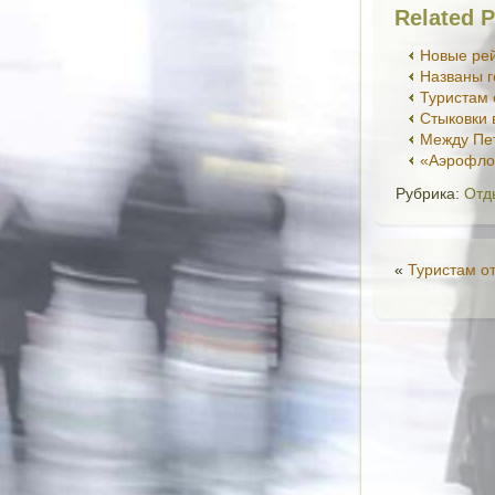
Related P
Новые рей
Названы г
Туристам 
Стыковки 
Между Пет
«Аэрофло
Рубрика:
Отд
«
Туристам о