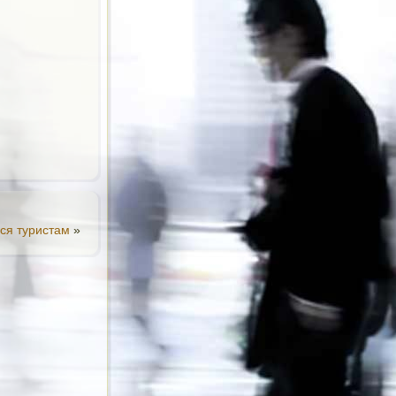
ься туристам
»