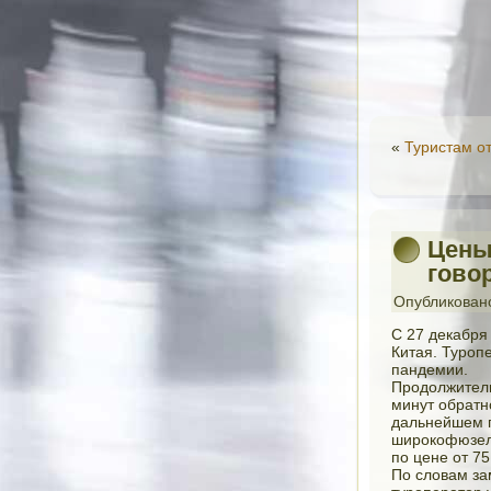
«
Туристам о
Цены
гово
Опубликован
С 27 декабря
Китая. Туропе
пандемии.
Продолжитель
минут обратн
дальнейшем п
широкофюзеля
по цене от 75
По словам за