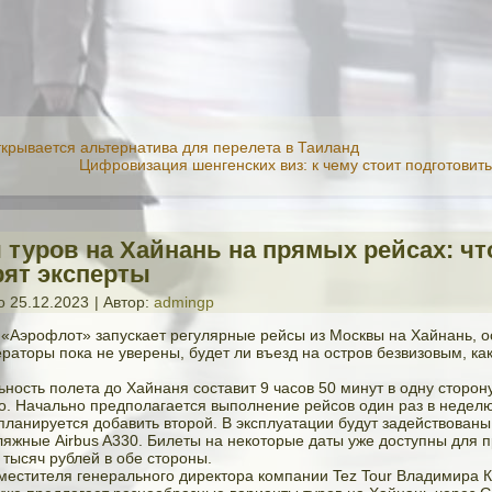
ткрывается альтернатива для перелета в Таиланд
Цифровизация шенгенских виз: к чему стоит подготовит
 туров на Хайнань на прямых рейсах: чт
рят эксперты
о
25.12.2023
|
Автор:
admingp
 «Аэрофлот» запускает регулярные рейсы из Москвы на Хайнань, о
раторы пока не уверены, будет ли въезд на остров безвизовым, как
ность полета до Хайнаня составит 9 часов 50 минут в одну сторону
о. Начально предполагается выполнение рейсов один раз в неделю
ланируется добавить второй. В эксплуатации будут задействованы
жные Airbus A330. Билеты на некоторые даты уже доступны для 
 тысяч рублей в обе стороны.
местителя генерального директора компании Tez Tour Владимира К