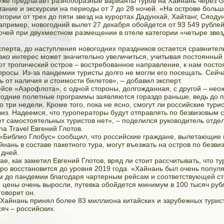
уже предлагает разнообразные варианты туров на Хайнань через 
тание и экскурсии на периоды от 7 до 28 ночей. «На острове боль
егории от трех до пяти звезд на курортах Дадунхай, Хайтанг, Сяоду
апример, новогодний вылет 27 декабря обойдется от 93 549 рублей
ночей при двухместном размещении в отеле категории «четыре звез
сперта, до наступления новогодних праздников остается сравнител
ако интерес может значительно увеличиться, учитывая постоянный
от тропический остров – востребованное направление, к нам посто
просы. Из-за пандемии туристы долго не могли его посещать. Сейч
ь от наличия и стоимости билетов», – добавил эксперт.
ейсе «Аэрофлота», с одной стороны, долгожданная, с другой – нео
одние полетные программы заявляются гораздо раньше, ведь до 
о три недели. Кроме того, пока не ясно, смогут ли российские тури
виз. Надеемся, что туроператоры будут отправлять по безвизовым с
ет самостоятельных туристов нет», – поделился руководитель отде
a Travel Евгений Глотов.
«Библио Глобус» сообщил, что российские граждане, вылетающи
нань в составе пакетного тура, могут въезжать на остров по безви
 дней.
е, как заметил Евгений Глотов, вряд ли стоит рассчитывать, что ту
ро восстановится до уровня 2019 года. «Хайнань был очень попу
 до пандемии благодаря чартерным рейсам и соответствующей с
с цены очень выросли, путевка обойдется минимум в 100 тысяч руб
говорит он.
Хайнань принял более 83 миллиона китайских и зарубежных турист
яч – российских.