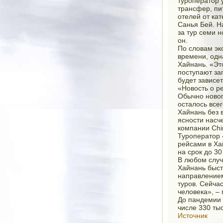
туроператор 
трансфер, пи
отелей от кат
Санья Бей. Н
за тур семи 
он.
По словам эк
времени, одн
Хайнань. «Эт
поступают за
будет зависет
«Новость о р
Обычно новог
осталось всег
Хайнань без 
ясности насч
компании Chin
Туроператор 
рейсами в Хай
на срок до 30
В любом случа
Хайнань быст
направлением
туров. Сейча
человека», – 
До пандемии 
числе 330 тыс
Источник