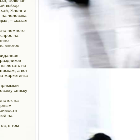
GDS, включая
шой выбор
нхай, Ялонг и
 на человека
ды», – сказал
ьно немного
 спрос на
янно
ас многое
жиданная.
праздников
сты летать на
пискам, а вот
ла маркетинга
е прямыми
зовому списку
рпоток на
лярным
тоимости
лей на
ов, в том