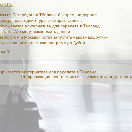
osts:
сы из Петербурга в Тбилиси: быстрее, но дороже
орода, новогодние туры в которые стоят…
открывается альтернатива для перелета в Таиланд
в Алма-Ате могут сэкономить деньги…
ербургом и Москвой хотят запустить «авиамаршрутки»
т» сокращает полётную программу в Дубай
ыхай!
ткрывается альтернатива для перелета в Таиланд
Цифровизация шенгенских виз: к чему стоит подготовит