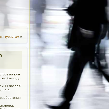
ься туристам
»
о
стров на юге
 это было до
 и 11 часов 5
, но в
приобретения
аганера,