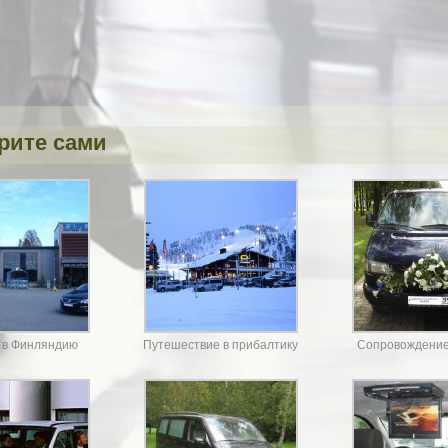
рите сами
 в Финляндию
Путешествие в прибалтику
Сопровождение