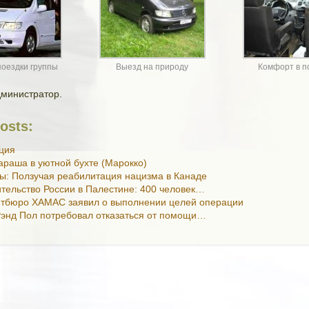
оездки группы
Выезд на природу
Комфорт в п
дминистратор.
osts:
ция
раша в уютной бухте (Марокко)
ы: Ползучая реабилитация нацизма в Канаде
тельство России в Палестине: 400 человек…
итбюро ХАМАС заявил о выполнении целей операции
энд Пол потребовал отказаться от помощи…