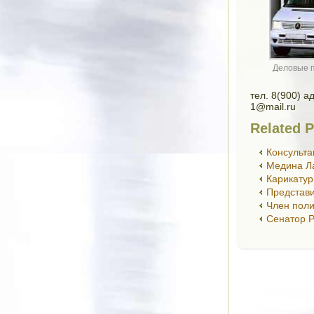
Деловые п
тел. 8(900) а
1@mail.ru
Related P
Консульта
Медина Ла
Карикатур
Представи
Член пол
Сенатор Р