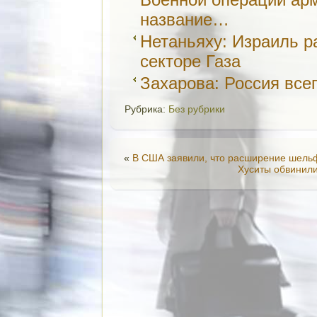
название…
Нетаньяху: Израиль р
секторе Газа
Захарова: Россия все
Рубрика:
Без рубрики
«
В США заявили, что расширение шельф
Хуситы обвинил