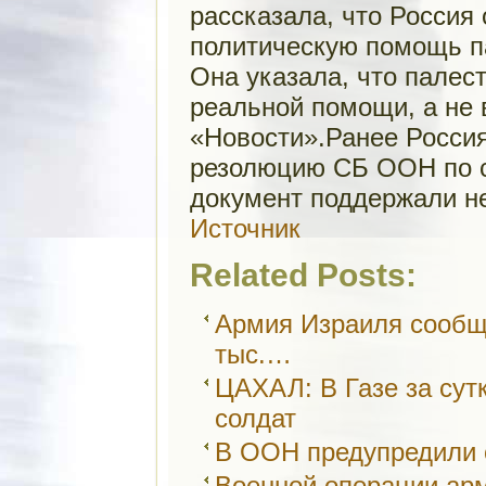
рассказала, что Россия
политическую помощь па
Она указала, что палес
реальной помощи, а не 
«Новости».Ранее Россия
резолюцию СБ ООН по се
документ поддержали н
Источник
Related Posts:
Армия Израиля сообщи
тыс.…
ЦАХАЛ: В Газе за сут
солдат
В ООН предупредили 
Военной операции арм