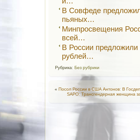
и…
В Совфеде предложил
пьяных…
Минпросвещения Росси
всей…
В России предложили
рублей…
Рубрика:
Без рубрики
«
Посол России в США Антонов: В Госде
SAPO: Трансгендерная женщина за