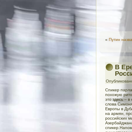
«
Путин назв
В Ер
Росс
Опубликован
Спикер парла
похожую рито
это здесь – 
слова Симоня
Европы в Дуб
на армян, пр
российских м
Азербайджана
спикер.Напом