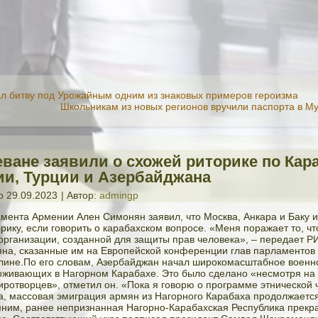
ал битву под Урожайным одним из знаковых примеров героизма
Школьникам из новых регионов вручили паспорта в М
еване заявили о схожей риторике по Кар
ии, Турции и Азербайджана
о
29.09.2023
|
Автор:
admingp
мента Армении Ален Симонян заявил, что Москва, Анкара и Баку 
рику, если говорить о карабахском вопросе. «Меня поражает то, ч
в организации, созданной для защиты прав человека», – передает 
на, сказанные им на Европейской конференции глав парламентов
лине.По его словам, Азербайджан начал широкомасштабное военн
оживающих в Нагорном Карабахе. Это было сделано «несмотря на 
иротворцев», отметил он. «Пока я говорю о программе этнической 
, массовая эмиграция армян из Нагорного Карабаха продолжается
ним, ранее непризнанная Нагорно-Карабахская Республика прекр