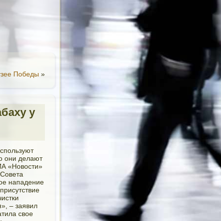
узее Победы
»
абаху у
используют
то они делают
РИА «Новости»
 Совета
ое нападение
присутствие
чистки
», – заявил
атила свое