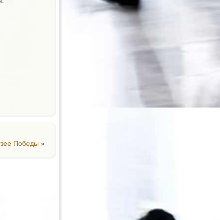
н.
узее Победы
»