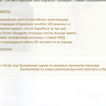
е. Соответствующий указ подписал президент Самвел Шахраманя
osts:
альнейшая работа российских миротворцев…
операции в Карабахе погибли 180 военных и…
мении заявил, что из Карабаха за три дня…
и Путин обсудили ситуацию после выхода армян…
ровел телефонный разговор с главой МИД…
 подтвердили гибель 68 человек из-за взрыва…
 рубрики
ал битву под Урожайным одним из знаковых примеров героизма
Школьникам из новых регионов вручили паспорта в М