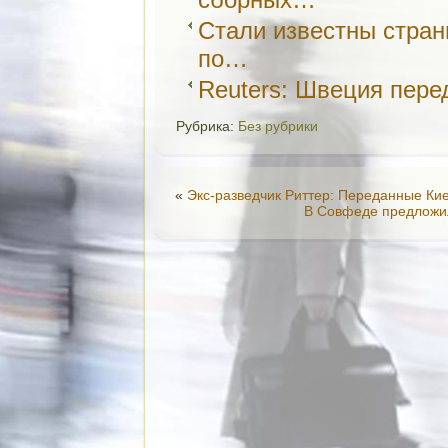
Стали известны стра
по…
Reuters: Швеция пере
Рубрика:
Без рубрики
«
Экс-разведчик Риттер: Переданные Кие
В Совфеде предложил