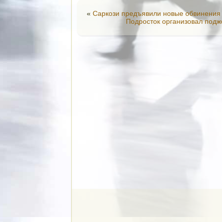
«
Саркози предъявили новые обвинения 
Подросток организовал подж