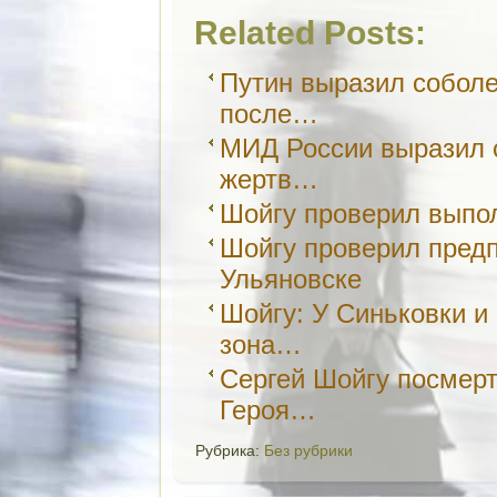
Related Posts:
Путин выразил собол
после…
МИД России выразил 
жертв…
Шойгу проверил выпо
Шойгу проверил пред
Ульяновске
Шойгу: У Синьковки и
зона…
Сергей Шойгу посмерт
Героя…
Рубрика:
Без рубрики