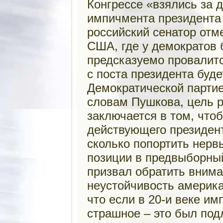
Конгрессе «взялись за 
импичмента президента
российский сенатор отм
США, где у демократов
предсказуемо провалится
с поста президента буд
Демократической партие
словам Пушкова, цель р
заключается в том, что
действующего президен
сколько попортить нерв
позиции в предвыборный
призвал обратить вним
неустойчивость америка
что если в 20-и веке им
страшное – это был под