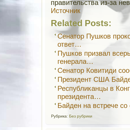
правительства из-за не
Источник
Related Posts:
Сенатор Пушков прок
ответ…
Пушков призвал всерь
генерала…
Сенатор Ковитиди соо
Президент США Байден
Республиканцы в Конг
президента…
Байден на встрече со
Рубрика:
Без рубрики