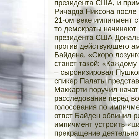
президента США, и прим
Ричарда Никсона после У
21-ом веке импичмент с
то демократы начинают 
президента США Дональ
против действующего а
Байдена. «Скоро лозунг
станет такой: «Каждому
– сыронизировал Пушко
спикер Палаты предста
Маккарти поручил начат
расследование перед в
голосования по импичме
ответ Байден обвинил р
импичмент устроить «ш
прекращение деятельно