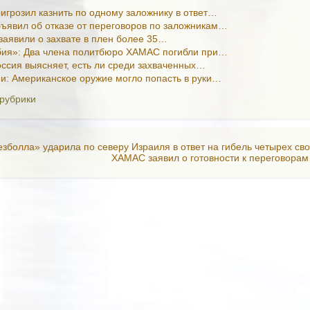
грозил казнить по одному заложнику в ответ…
явил об отказе от переговоров по заложникам…
аявили о захвате в плен более 35…
бия»: Два члена политбюро ХАМАС погибли при…
оссия выясняет, есть ли среди захваченных…
и: Американское оружие могло попасть в руки…
 рубрики
езболла» ударила по северу Израиля в ответ на гибель четырех с
ХАМАС заявил о готовности к переговорам