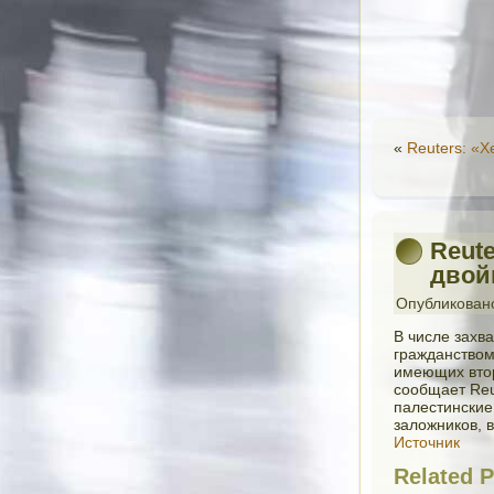
«
Reuters: «Х
Reut
двой
Опубликован
В числе захв
гражданством
имеющих втор
сообщает Reu
палестинские
заложников, 
Источник
Related P