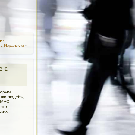
воих…
 с Израилем
»
е с
торым
ятки людей»,
АМАС,
 что
ских