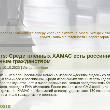
езболла» ударила по северу Израиля в ответ на гибель четырех с
ХАМАС заявил о готовности к переговорам
ers: Среди пленных ХАМАС есть россиян
ным гражданством
о
10.10.2023
|
Автор:
admingp
аченных в плен боевиками ХАМАС в Израиле «десятки людей» со в
, в том числе с российским. Среди израильских пленных есть «дес
ое гражданство, в том числе российское, заявил представитель Х
ters, передает РИА «Новости».Ранее израильские СМИ сообщили,
 движения ХАМАС и «Исламский джихад» удерживают 130 израиль
в том числе гражданских и военных.
osts: