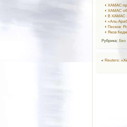
ХАМАС при
ХАМАС объ
В ХАМАС з
«Аль-Ара
Песков: Р
Яков Кедм
Рубрика:
Без
«
Reuters: «Х