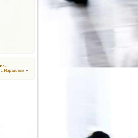
воих…
 с Израилем
»