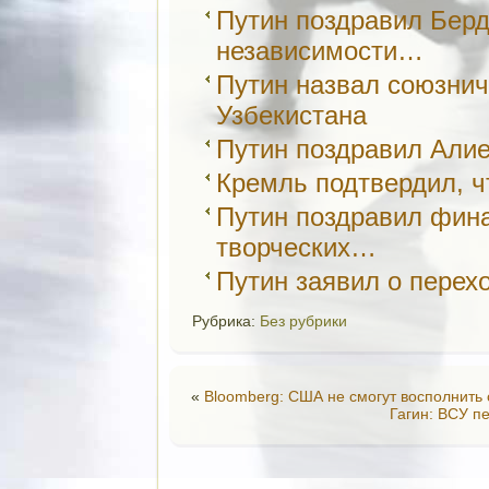
Путин поздравил Бер
независимости…
Путин назвал союзнич
Узбекистана
Путин поздравил Али
Кремль подтвердил, 
Путин поздравил фин
творческих…
Путин заявил о пере
Рубрика:
Без рубрики
«
Bloomberg: США не смогут восполнить
Гагин: ВСУ п