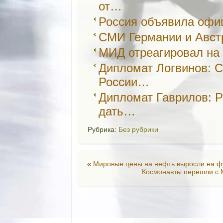
от…
Россия объявила офи
СМИ Германии и Авст
МИД отреагировал на
Дипломат Логвинов: С
России…
Дипломат Гаврилов: 
дать…
Рубрика:
Без рубрики
«
Мировые цены на нефть выросли на 
Космонавты перешли с 