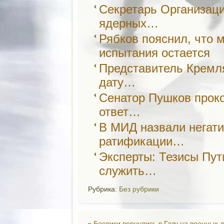
Секретарь Организаци
ядерных…
Рябков пояснил, что 
испытания остается
Представитель Кремля
дату…
Сенатор Пушков прок
ответ…
В МИД назвали негат
ратификации…
Эксперты: Тезисы Пут
служить…
Рубрика:
Без рубрики
«
Боевики вернулись в Газу на военных 