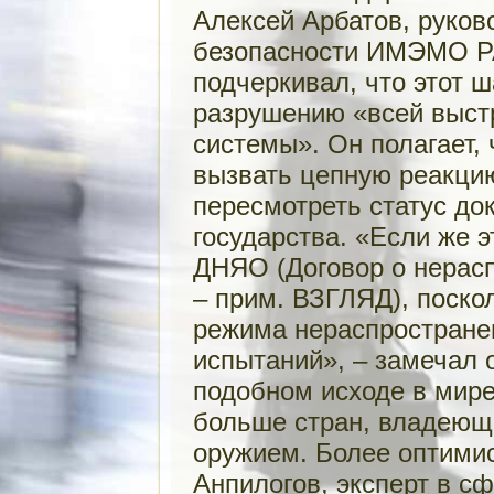
Алексей Арбатов, руко
безопасности ИМЭМО Р
подчеркивал, что этот 
разрушению «всей выст
системы». Он полагает,
вызвать цепную реакцию
пересмотреть статус до
государства. «Если же э
ДНЯО (Договор о нерас
– прим. ВЗГЛЯД), поско
режима нераспростране
испытаний», – замечал о
подобном исходе в мире
больше стран, владеющ
оружием. Более оптими
Анпилогов, эксперт в с