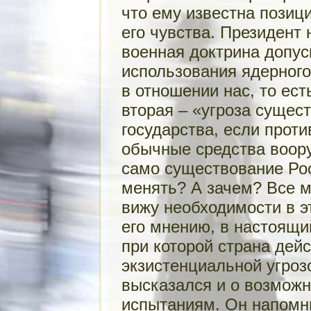
что ему известна позици
его чувства. Президент
военная доктрина допус
использования ядерного
в отношении нас, то ест
вторая – «угроза сущес
государства, если прот
обычные средства воору
само существование Рос
менять? А зачем? Все м
вижу необходимости в э
его мнению, в настоящи
при которой страна дей
экзистенциальной угрозо
высказался и о возмож
испытаниям. Он напомни