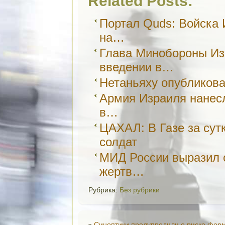
Related Posts:
Портал Quds: Войска 
на…
Глава Минобороны Из
введении в…
Нетаньяху опубликова
Армия Израиля нанес
в…
ЦАХАЛ: В Газе за сут
солдат
МИД России выразил 
жертв…
Рубрика:
Без рубрики
«
Синоптики предупредили о риске фор