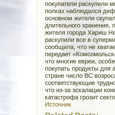
покупатели раскупили м
полках наблюдался дефи
основном жители скупал
длительного хранения,
жителя города Хариш На
раскупили все в суперм
сообщила, что не хвата
передает «Комсомольска
что многие евреи, особ
покупать продукты для 
стране число ВС возрос
соответствующие трудн
что из-за эскалации ко
катастрофа грозит секто
Источник