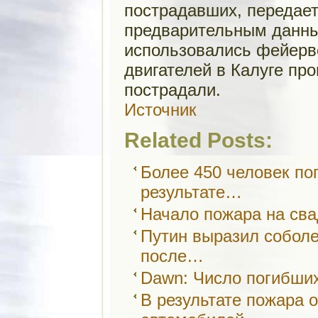
пострадавших, передае
предварительным данны
использовались фейерве
двигателей в Калуге пр
пострадали.
Источник
Related Posts:
Более 450 человек по
результате…
Начало пожара на сва
Путин выразил собол
после…
Dawn: Число погибши
В результате пожара 