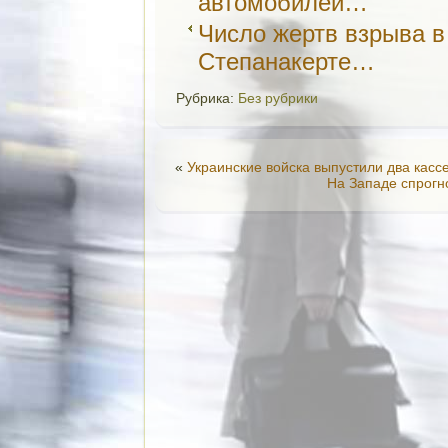
автомобилей…
Число жертв взрыва в
Степанакерте…
Рубрика:
Без рубрики
«
Украинские войска выпустили два касс
На Западе спрогн