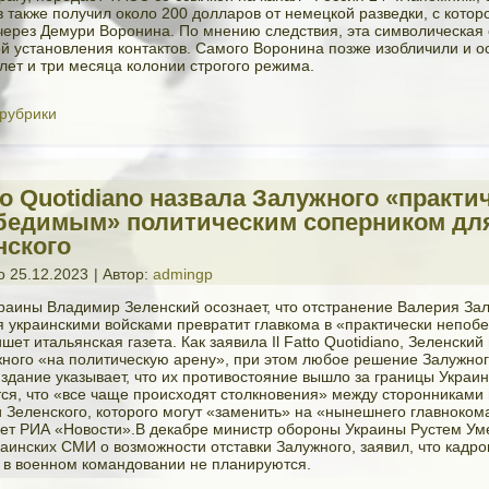
 также получил около 200 долларов от немецкой разведки, с котор
через Демури Воронина. По мнению следствия, эта символическая
й установления контактов. Самого Воронина позже изобличили и о
 лет и три месяца колонии строгого режима.
 рубрики
tto Quotidiano назвала Залужного «практи
бедимым» политическим соперником дл
нского
о
25.12.2023
|
Автор:
admingp
раины Владимир Зеленский осознает, что отстранение Валерия Зал
 украинскими войсками превратит главкома в «практически непоб
шет итальянская газета. Как заявила Il Fatto Quotidiano, Зеленский
жного «на политическую арену», при этом любое решение Залужно
Издание указывает, что их противостояние вышло за границы Украин
ся, что «все чаще происходят столкновения» между сторонниками 
 Зеленского, которого могут «заменить» на «нынешнего главноко
ет РИА «Новости».В декабре министр обороны Украины Рустем Уме
раинских СМИ о возможности отставки Залужного, заявил, что кадр
 в военном командовании не планируются.