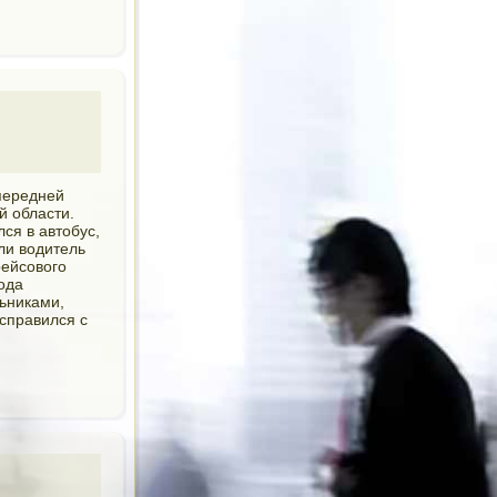
 передней
й области.
ся в автобус,
ли водитель
рейсового
ода
льниками,
справился с