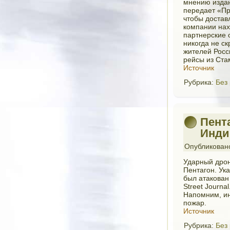
мнению издан
передает «Пр
чтобы доставл
компании нах
партнерские 
никогда не с
жителей Росс
рейсы из Ста
Источник
Рубрика:
Без
Пент
Инди
Опубликован
Ударный дрон
Пентагон. Ук
был атакован
Street Journ
Напомним, ин
пожар.
Источник
Рубрика:
Без