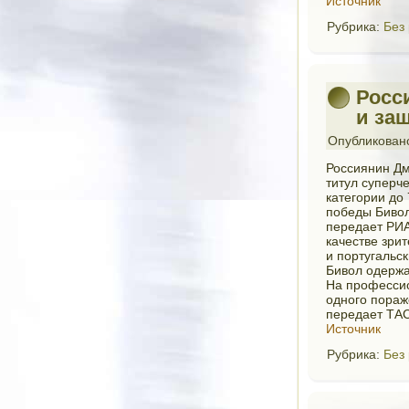
Источник
Рубрика:
Без
Росс
и за
Опубликован
Россиянин Дм
титул суперч
категории до 
победы Бивол
передает РИА
качестве зри
и португальс
Бивол одержа
На профессио
одного пораж
передает ТАС
Источник
Рубрика:
Без