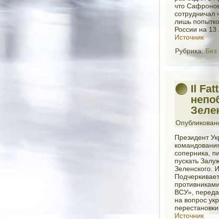
что Сафронов
сотрудничал 
лишь попытко
России на 13
Источник
Рубрика:
Без
Il Fa
непо
Зеле
Опубликован
Президент Ук
командования
соперника, пи
пускать Залу
Зеленского. 
Подчеркивает
противниками
ВСУ», переда
на вопрос ук
перестановки
Источник