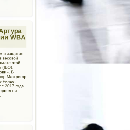
Артура
рсии WBA
м и защитил
в весовой
ьтате этой
 (IBO),
ови». В
нор Макгрегор
р-Рияде.
с 2017 года.
терпел ни
,