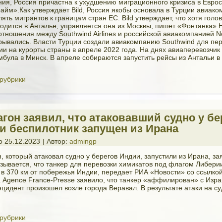
ия, Россия причастна к ухудшению миграционного кризиса в Евро
айм».Как утверждает Bild, Россия якобы основала в Турции авиак
ять мигрантов к границам стран ЕС. Bild утверждает, что хотя гол
одится в Анталье, управляется она из Москвы, пишет «Фонтанка»
отношения между Southwind Airlines и российской авиакомпанией N
крывались. Власти Турции создали авиакомпанию Southwind для пе
ии на курорты страны в апреле 2022 года. На днях авиаперевозчик
мбула в Минск. В апреле собираются запустить рейсы из Антальи в
 рубрики
агон заявил, что атаковавший судно у бе
и беспилотник запущен из Ирана
о
25.12.2023
|
Автор:
admingp
, который атаковал судно у берегов Индии, запустили из Ирана, за
азывается, что танкер для перевозки химикатов под флагом Либери
 в 370 км от побережья Индии, передает РИА «Новости» со ссылкой
al. Agence France-Presse заявило, что танкер «аффилирован» с Изр
цидент произошел возле города Веравал. В результате атаки на с
 рубрики