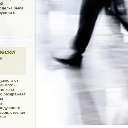
ой
 сделка была
судили в
чески
я
ужного от
едимого»
 не хочет
го раздражает
ы.
и
мандующего
ров, отвечая
овые