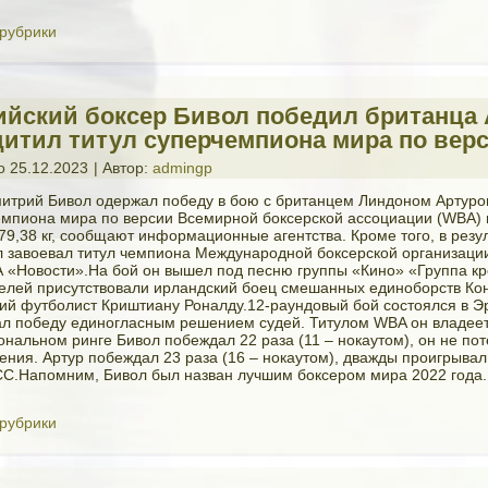
 рубрики
ийский боксер Бивол победил британца 
щитил титул суперчемпиона мира по ве
о
25.12.2023
|
Автор:
admingp
итрий Бивол одержал победу в бою с британцем Линдоном Артуро
емпиона мира по версии Всемирной боксерской ассоциации (WBA) 
79,38 кг, сообщают информационные агентства. Кроме того, в резул
 завоевал титул чемпиона Международной боксерской организации
 «Новости».На бой он вышел под песню группы «Кино» «Группа кр
телей присутствовали ирландский боец смешанных единоборств Ко
кий футболист Криштиану Роналду.12-раундовый бой состоялся в Э
л победу единогласным решением судей. Титулом WBA он владеет 
нальном ринге Бивол побеждал 22 раза (11 – нокаутом), он не по
ения. Артур побеждал 23 раза (16 – нокаутом), дважды проигрывал
С.Напомним, Бивол был назван лучшим боксером мира 2022 года.
 рубрики