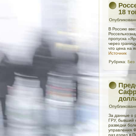
Росс
18 т
Опубликован
В Россию вве
Россельхозна
пропуска «Яр
через границ
что цена на я
Источник
Рубрика:
Без
Пред
Сафр
долл
Опубликован
За данные о 
ГРУ, бывший 
разведки бол
управления Ф
раз ездил в 