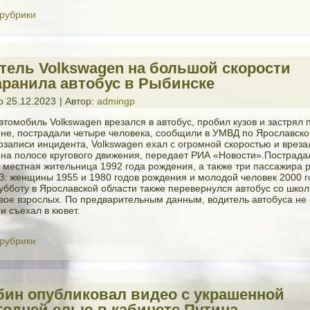
 рубрики
тель Volkswagen на большой скорости
аранила автобус в Рыбинске
о
25.12.2023
|
Автор:
admingp
втомобиль Volkswagen врезался в автобус, пробил кузов и застрял
оне, пострадали четыре человека, сообщили в УМВД по Ярославско
озаписи инцидента, Volkswagen ехал с огромной скоростью и врезал
л на полосе кругового движения, передает РИА «Новости».Пострада
 местная жительница 1992 года рождения, а также три пассажира 
З: женщины 1955 и 1980 годов рождения и молодой человек 2000 г
убботу в Ярославской области также перевернулся автобус со шко
вое взрослых. По предварительным данным, водитель автобуса не 
и съехал в кювет.
 рубрики
бин опубликовал видео с украшенной
годней елью в кабинете Путина