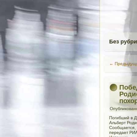
Без рубри
←
Предыдущи
Побе
Роди
похо
Опубликован
Погибший в Д
Альберт Роди
Сообщается, 
передает РИА