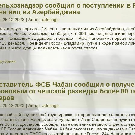
ельхознадзор сообщил о поступлении в
онн яиц из Азербайджана
о
25.12.2023
|
Автор:
admingp
зли вторую партию – 18 тонн – пищевых яиц из Азербайджана, соо
дзоре. Россельхознадзор сообщил, что 306 тыс. яиц доставили чере
аг – Казмаляр» 21 декабря, передает ТАСС.Напомним, первая па
у 19 декабря. Президент России Владимир Путин в ходе прямой лин
йца и мясо курицы поднялась из-за роста спроса.
 рубрики
ставитель ФСБ Чабан сообщил о получ
оновым от чешской разведки более 80 т
аров
о
25.12.2023
|
Автор:
admingp
российской спутниковой группировке, которая выполняла важные з
советник главы Роскосмоса и журналист Иван Сафронов получил о
ее 80 тыс. долларов, сообщил замначальника первого отдела след
СБ России Александр Чабан. Чабан рассказал, что за деньгами С
Прагу, передает ТАСС со ссылкой на канал «Россия 24».Напомним,