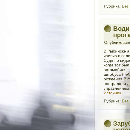
Рубрика:
Без
Води
прот
Опубликован
В Рыбинске а
частью в сал
Судя по виде
когда тот бы
автомобиля –
автобуса ЛиА
рождения.В с
пострадали д
управлением 
Источник
Рубрика:
Без
Зару
ново