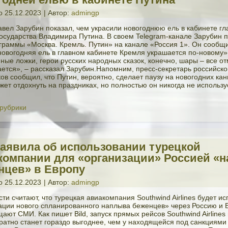
о
25.12.2023
|
Автор:
admingp
вел Зарубин показал, чем украсили новогоднюю ель в кабинете гл
государства Владимира Путина. В своем Telegram-канале Зарубин 
граммы «Москва. Кремль. Путин» на канале «Россия 1». Он сообщи
новогодняя ель в главном кабинете Кремля украшается по-новому».
ные ложки, герои русских народных сказок, конечно, шары – все от
ается», – рассказал Зарубин.Напомним, пресс-секретарь российско
ов сообщил, что Путин, вероятно, сделает паузу на новогодних кан
жет отдохнуть на праздниках, но полностью он никогда не использу
 рубрики
 заявила об использовании турецкой
компании для «организации» Россией «
нцев» в Европу
о
25.12.2023
|
Автор:
admingp
ти считают, что турецкая авиакомпания Southwind Airlines будет и
ации нового спланированного наплыва беженцев» через Россию и 
ают СМИ. Как пишет Bild, запуск прямых рейсов Southwind Airlines
ратно станет гораздо выгоднее, чем у находящейся под санкциями 