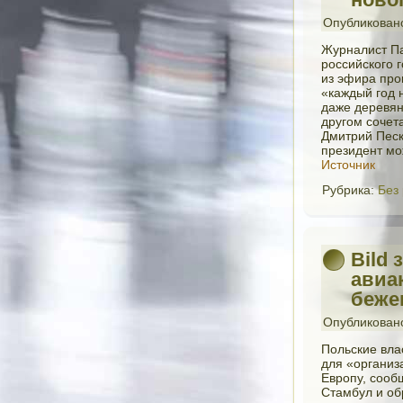
Опубликован
Журналист Па
российского 
из эфира про
«каждый год 
даже деревян
другом сочет
Дмитрий Песк
президент мо
Источник
Рубрика:
Без
Bild
авиа
беже
Опубликован
Польские влас
для «организ
Европу, сообщ
Стамбул и об