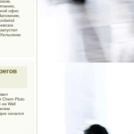
союзе,
омпанию,
овной офис
.Напомним,
ordwind
ревозок
 запустил
 Хельсинки.
регов
явил
и Chem Pluto
 на Wall
аилем.
удне начался