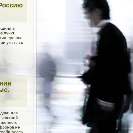
 Россию
бщили в
з пункт
ртия прошла
ии указывал,
ении
ыс.
адачи для
т чешской
ственного
афронов не
 сообщалось,