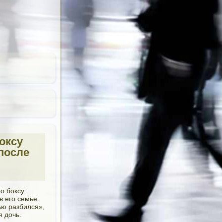
оксу
после
о боксу
в его семье.
ью разбился»,
 дочь.