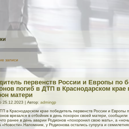
ки
е записи
дитель первенств России и Европы по б
онов погиб в ДТП в Краснодарском крае 
рон матери
о
25.12.2023
|
Автор:
admingp
ТП в Краснодарском крае победитель первенств России и Европы п
онов врезался в отбойник в день похорон своей матери, сообщили 
что ранее в день аварии Родионов «похоронил свою мать», а «ноч
 «Новости».Напомним, у Родионова остались супруга и семилетняя