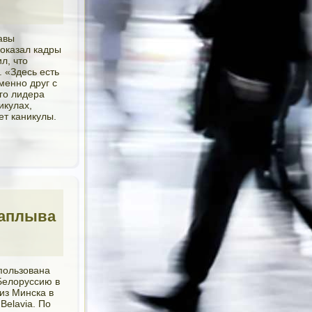
авы
показал кадры
л, что
 «Здесь есть
менно друг с
го лидера
икулах,
ет каникулы.
наплыва
спользована
Белоруссию в
 из Минска в
Belavia. По